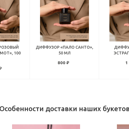
РОЗОВЫЙ
ДИФФУЗОР «ПАЛО САНТО»,
ДИФФУ
МОТ», 100
50 МЛ
ЭСТРАГ
800
₽
1
₽
Особенности доставки наших букето