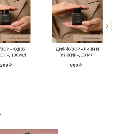
ЗОР «ЮДЗУ
ДИФФУЗОР «ЛИЧИ И
ДИФФ
ОН», 100 МЛ
ИНЖИР», 50 МЛ
ГР
 200
₽
800
₽
в