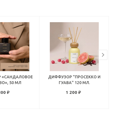
 «САНДАЛОВОЕ
ДИФФУЗОР "ПРОСЕККО И
ДИФФУ
ВО», 50 МЛ
ГУАВА" 120 МЛ.
800
₽
1 200
₽