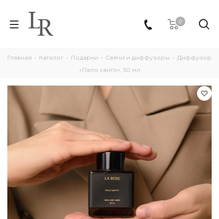
0
Главная
-
Каталог
-
Подарки
-
Свечи и диффузоры
-
Диффузор
«Пало санто», 50 мл