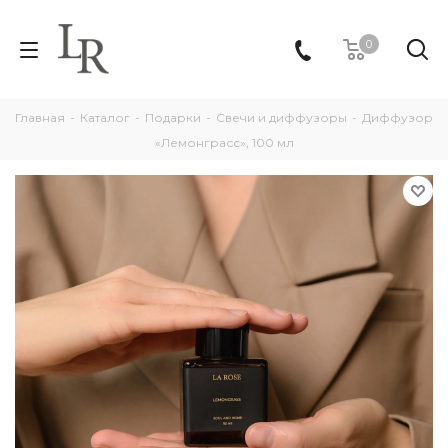
0
Главная
-
Каталог
-
Подарки
-
Свечи и диффузоры
-
Диффузор
«Лемонграсс», 100 мл