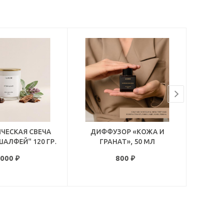
ЧЕСКАЯ СВЕЧА
ДИФФУЗОР «КОЖА И
ДИФФ
ШАЛФЕЙ" 120 ГР.
ГРАНАТ», 50 МЛ
 000
₽
800
₽