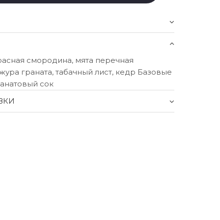
расная смородина, мята перечная
жура граната, табачный лист, кедр Базовые
ранатовый сок
ВКИ