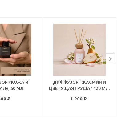
ОР «КОЖА И
ДИФФУЗОР "ЖАСМИН И
АРО
Л», 50 МЛ
ЦВЕТУЩАЯ ГРУША" 120 МЛ.
"Ж
800
₽
1 200
₽