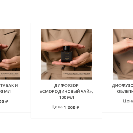
ТАБАК И
ДИФФУЗОР
ДИФФУЗО
00 МЛ
«СМОРОДИНОВЫЙ ЧАЙ»,
ОБЛЕПИ
100 МЛ
Цена
00
₽
Цена:
1 200
₽