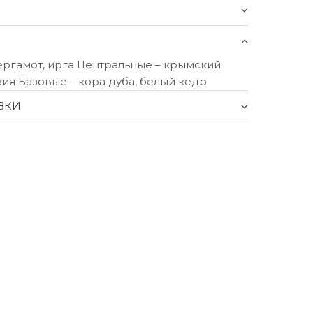
ергамот, ирга Центральные – крымский
зия Базовые – кора дуба, белый кедр
ВКИ