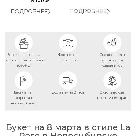
15 100
₽
ПОДРОБНЕЕ
ПОДРОБНЕЕ
Бережная доставка
Фото перед
Свежие цветы
в транспортировочной
отправкой
напрямую от
коробке
садовников
Бесплатная
Доставим за 2 часа
Экзотические
открытка к
цветы из 15 стран
каждому букету
Букет на 8 марта в стиле La
Rose в Новосибирске