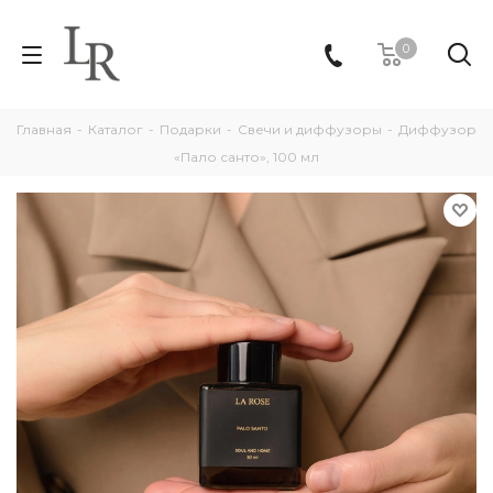
0
Главная
-
Каталог
-
Подарки
-
Свечи и диффузоры
-
Диффузор
«Пало санто», 100 мл