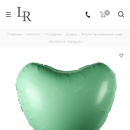
0
Главная
-
Каталог
-
Подарки
-
Шары
-
Фольгированный шар
«Зеленое сердце»