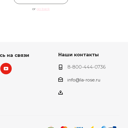
or
go back
Наши контакты
сь на связи
8-800-444-0736
info@la-rose.ru