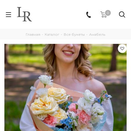
0
Главная
-
Каталог
-
Все букеты
-
Анабель