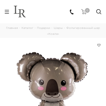
0
Главная
-
Каталог
-
Подарки
-
Шары
-
Фольгированный шар
«Коала»