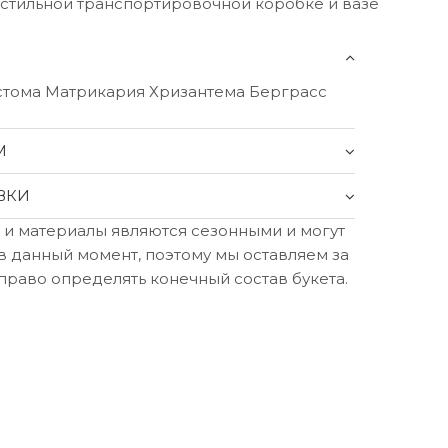
 стильной транспортировочной коробке и вазе
устома Матрикария Хризантема Берграсс
М
ВКИ
 и материалы являются сезонными и могут
в данный момент, поэтому мы оставляем за
право определять конечный состав букета.