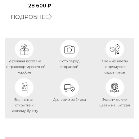
28 600
₽
ПОДРОБНЕЕ
Бережная доставка
Фото перед
Свежие цветы
в транспортировочной
отправкой
напрямую от
коробке
садовников
Бесплатная
Доставим за 2 часа
Экзотические
открытка к
цветы из 15 стран
каждому букету