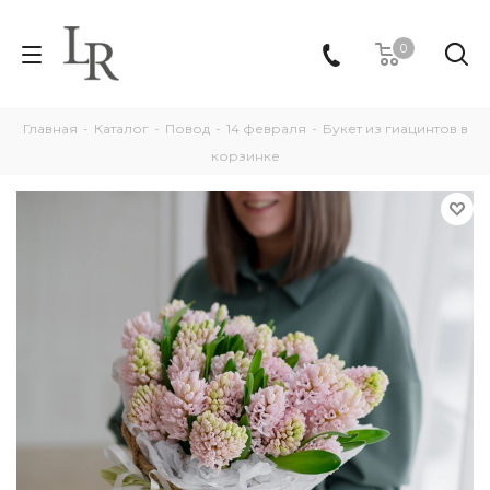
0
Главная
-
Каталог
-
Повод
-
14 февраля
-
Букет из гиацинтов в
корзинке