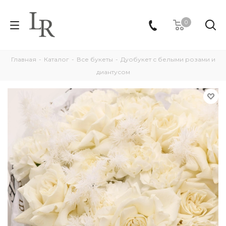
0
Главная
-
Каталог
-
Все букеты
-
Дуобукет с белыми розами и
диантусом