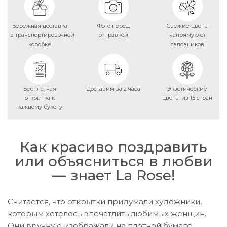
Бережная доставка
Фото перед
Свежие цветы
в транспортировочной
отправкой
напрямую от
коробке
садовников
Бесплатная
Доставим за 2 часа
Экзотические
открытка к
цветы из 15 стран
каждому букету
Как красиво поздравить
или объясниться в любви
— знает La Rose!
Считается, что открытки придумали художники,
которым хотелось впечатлить любимых женщин.
Они вручную изображали на плотной бумаге