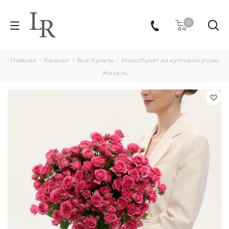
0
Главная
-
Каталог
-
Все букеты
-
Монобукет из кустовой розы
Жизель