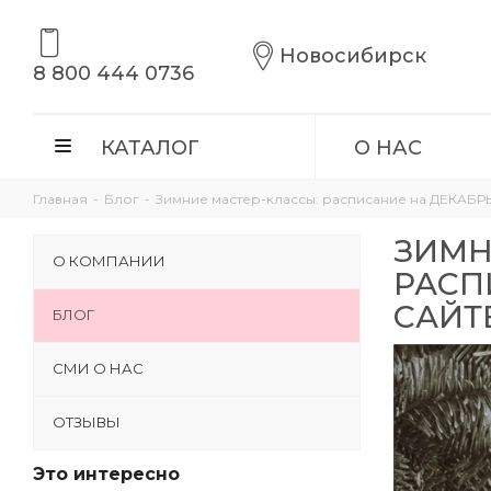
Новосибирск
8 800 444 0736
КАТАЛОГ
О НАС
Главная
-
Блог
-
Зимние мастер-классы: расписание на ДЕКАБРЬ 
ЗИМН
О КОМПАНИИ
РАСП
САЙТ
БЛОГ
СМИ О НАС
ОТЗЫВЫ
Это интересно