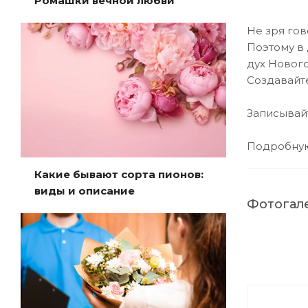
Ромашки вечной любви
Не зря гов
Поэтому в
дух Новог
Создавайте
Записывайт
Подробную
Какие бывают сорта пионов:
виды и описание
Фотогал